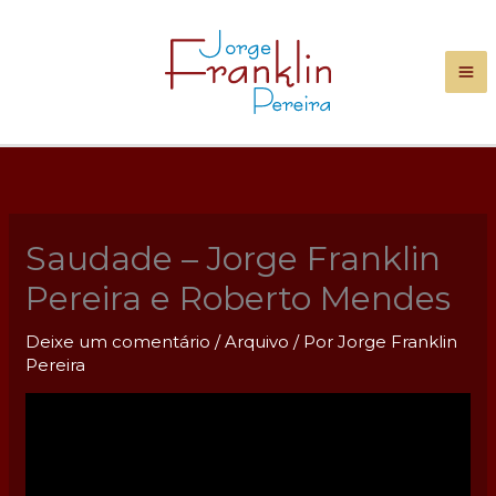
Ir
para
o
conteúdo
Saudade – Jorge Franklin
Pereira e Roberto Mendes
Deixe um comentário
/
Arquivo
/ Por
Jorge Franklin
Pereira