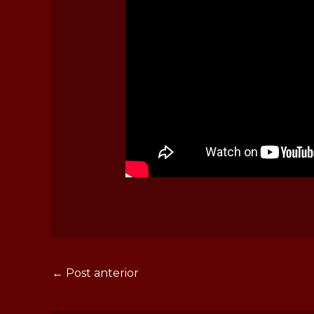
←
Post anterior