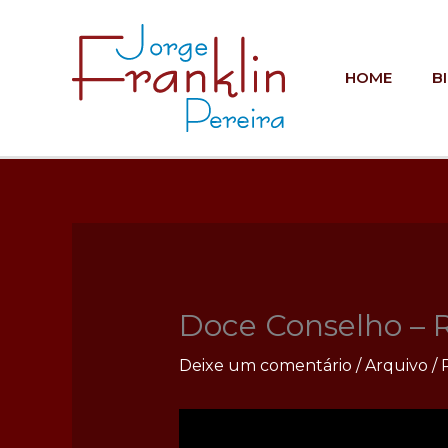
Ir
para
o
HOME
B
conteúdo
Doce Conselho – R
Deixe um comentário
/
Arquivo
/ 