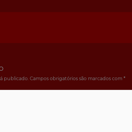
o
á publicado.
Campos obrigatórios são marcados com
*