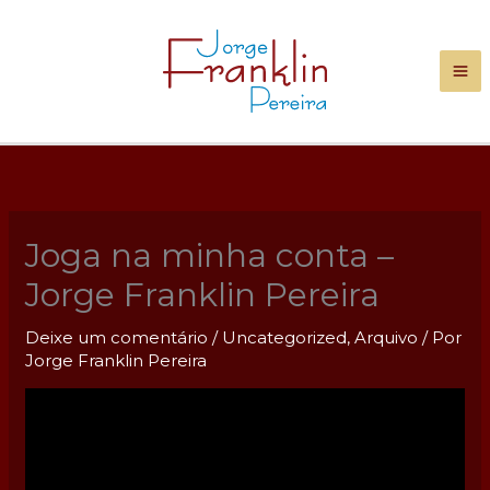
Ir
para
o
conteúdo
Joga na minha conta –
Jorge Franklin Pereira
Deixe um comentário
/
Uncategorized
,
Arquivo
/ Por
Jorge Franklin Pereira